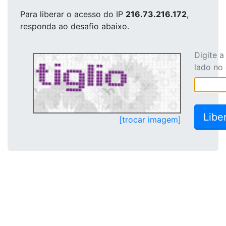
Para liberar o acesso
do IP
216.73.216.172
,
responda ao desafio abaixo.
Digite 
lado no
[trocar imagem]